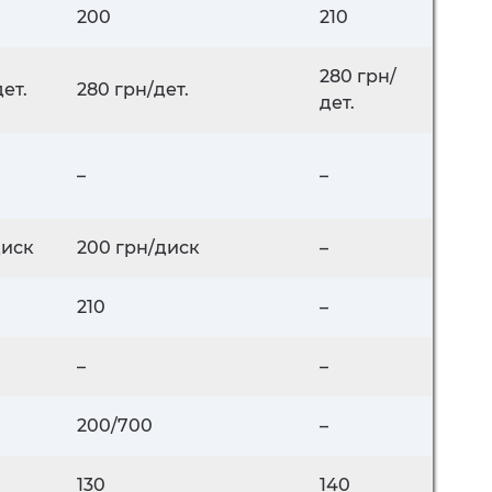
200
210
280 грн/
ет.
280 грн/дет.
дет.
–
–
диск
200 грн/диск
–
210
–
–
–
200/700
–
130
140