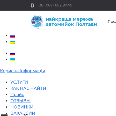
+38 (067) 692 97-79
smartphone
найкраща мережа
Пос
автомийок Полтави
Корисна інформація
УСЛУГИ
КАК НАС НАЙТИ
Прайс
ОТЗЫВЫ
НОВИНКИ
ВАКАНСИИ