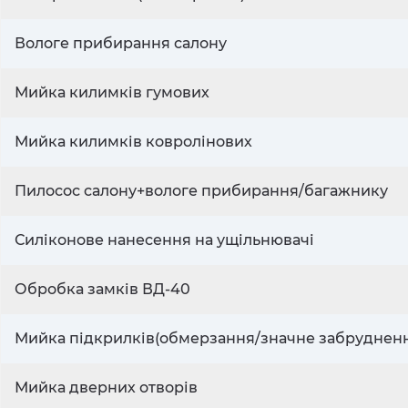
Вологе прибирання салону
Мийка килимків гумових
Мийка килимків ковролінових
Пилосос салону+вологе прибирання/багажнику
Силіконове нанесення на ущільнювачі
Обробка замків ВД-40
Мийка підкрилків(обмерзання/значне забруднен
Мийка дверних отворів