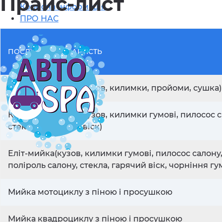
Прайс-лист
Корисна інформація
ПРО НАС
ПОСЛУГИ ТА ЇХ ВАРТІСТЬ
Зовнішня мийка (кузов, килимки, пройоми, сушка)
Комплекс-мийка(кузов, килимки гумові, пилосос с
стекла, холодний віск)
Еліт-мийка(кузов, килимки гумові, пилосос салону
поліроль салону, стекла, гарячий віск, чорніння гу
Мийка мотоциклу з піною і просушкою
Мийка квадроциклу з піною і просушкою