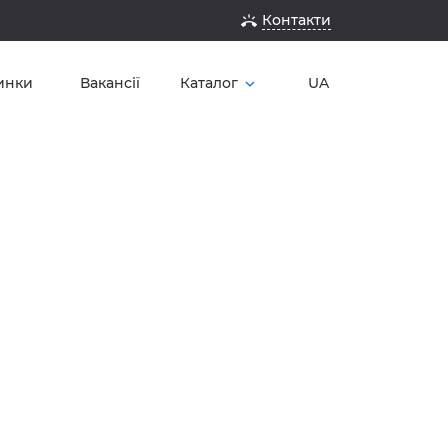
Контакти
ring_volume
инки
Вакансії
Каталог
UA
expand_more