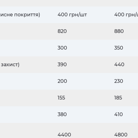
хисне покриття)
400 грн/шт
400 грн/
820
880
300
350
 захист)
390
440
200
230
155
185
380
410
4400
4800