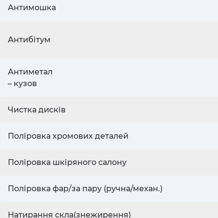
Антимошка
Антибітум
Антиметал
– кузов
Чистка дисків
Поліровка хромових деталей
Поліровка шкіряного салону
Поліровка фар/за пару (ручна/механ.)
Натирання скла(знежирення)