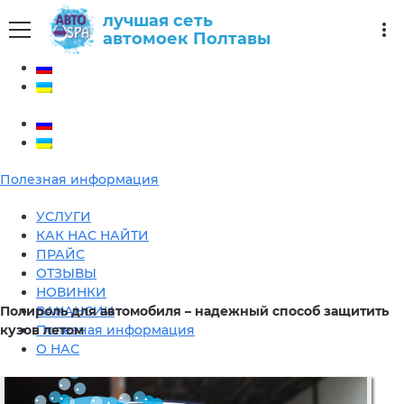
лучшая сеть
more_vert
автомоек Полтавы
Полезная информация
УСЛУГИ
КАК НАС НАЙТИ
ПРАЙС
ОТЗЫВЫ
НОВИНКИ
Полироль для автомобиля – надежный способ защитить
ВАКАНСИИ
кузов летом
Полезная информация
О НАС